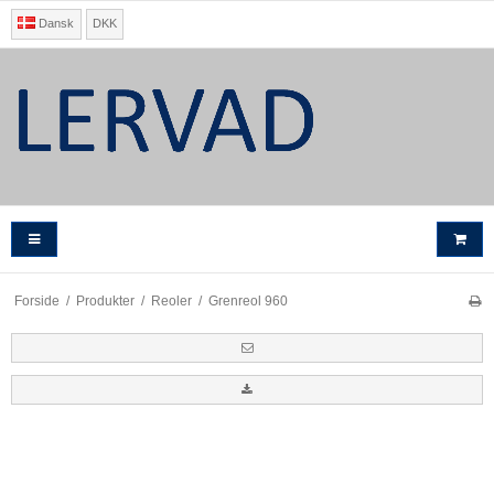
Dansk
DKK
Forside
/
Produkter
/
Reoler
/
Grenreol 960