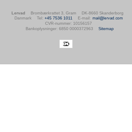
Lervad
Brombærkrattet 3, Gram
DK-8660 Skanderborg
Danmark
Tel
:
+45 7536 1011
E-mail
:
CVR-nummer
:
10156157
Bankoplysninger
:
6850 0000372963
Sitemap