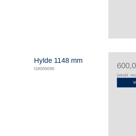
Hylde 1148 mm
600,
G8000090
(ekskl. m
V