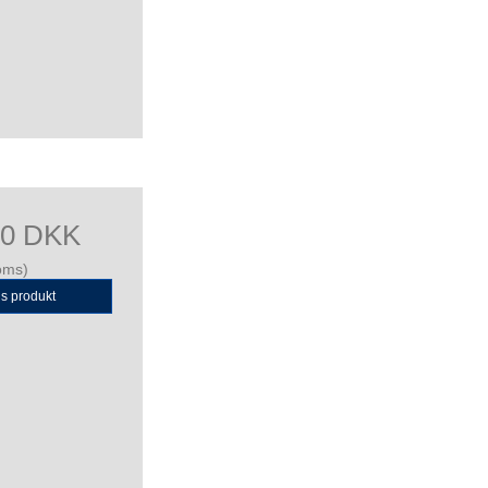
00 DKK
oms)
is produkt