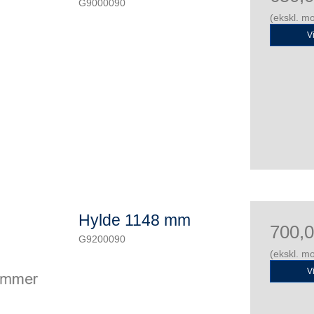
G9000090
(ekskl. m
V
Hylde 1148 mm
700,
G9200090
(ekskl. m
V