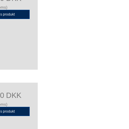
oms)
is produkt
00 DKK
oms)
is produkt