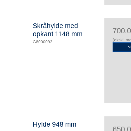
Skråhylde med
700,
opkant 1148 mm
(ekskl. m
G8000092
V
Hylde 948 mm
650,