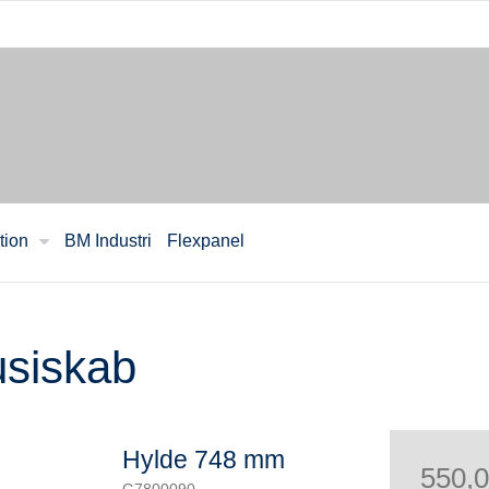
tion
BM Industri
Flexpanel
ousiskab
Hylde 748 mm
550,