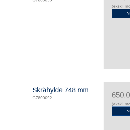
G7800090
(ekskl. m
V
Skråhylde 748 mm
650,
G7800092
(ekskl. m
V