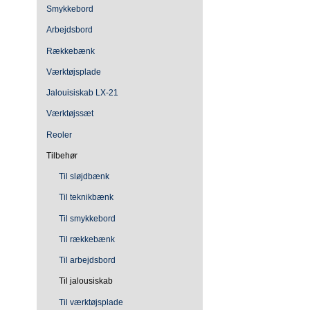
Smykkebord
Arbejdsbord
Rækkebænk
Værktøjsplade
Jalouisiskab LX-21
Værktøjssæt
Reoler
Tilbehør
Til sløjdbænk
Til teknikbænk
Til smykkebord
Til rækkebænk
Til arbejdsbord
Til jalousiskab
Til værktøjsplade