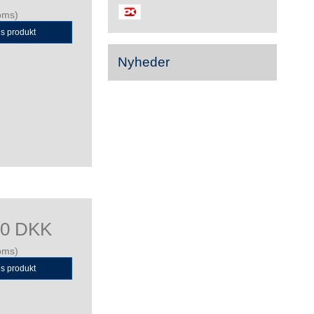
oms)
is produkt
Nyheder
00 DKK
oms)
is produkt