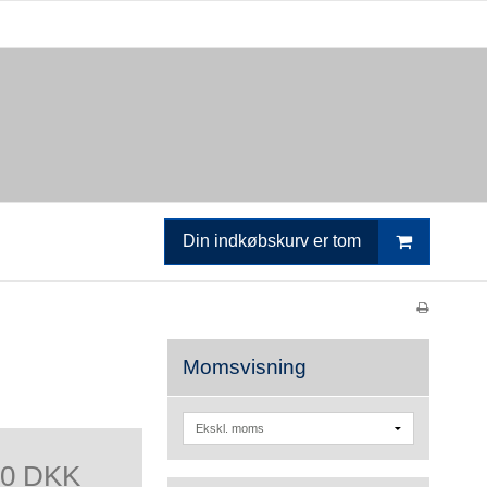
Din indkøbskurv er tom
Momsvisning
00 DKK