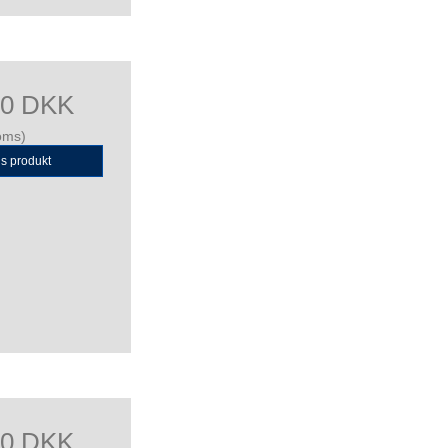
00 DKK
oms)
is produkt
00 DKK