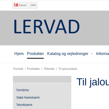
Dansk
DKK
Hjem
Produkter
Katalog og vejledninger
Informa
Forside
/
Produkter
/
Tilbehør
/
Til jalousiskab
Til jal
Sandplay
Sløjd-/høvlebænk
Teknikbænk