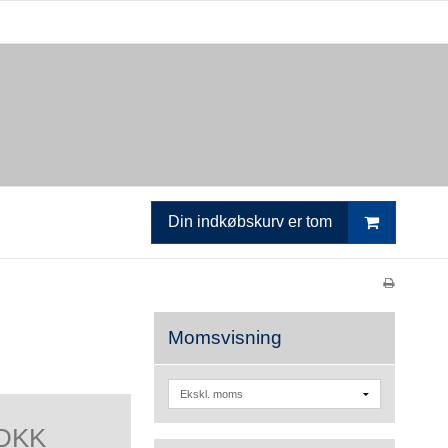
Din indkøbskurv er tom
Momsvisning
 DKK