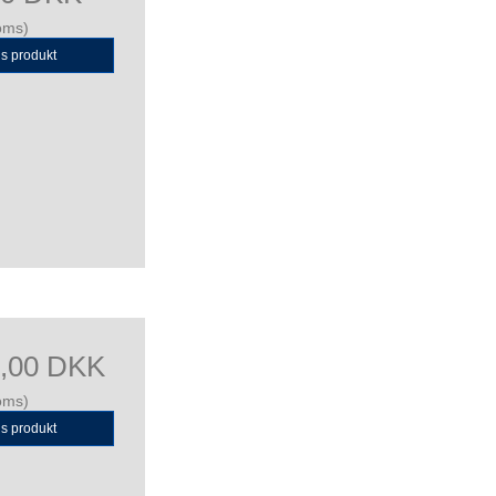
oms)
is produkt
0,00 DKK
oms)
is produkt