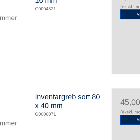
16 mm
(ekskl. m
G0004321
V
Inventargreb sort 80
45,0
x 40 mm
(ekskl. m
G0006071
V