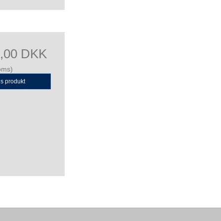
0,00 DKK
oms)
is produkt