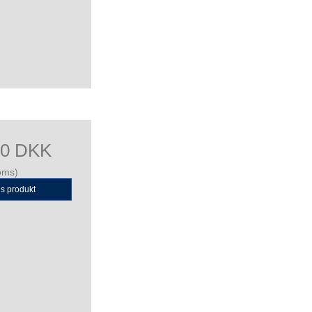
00 DKK
oms)
is produkt