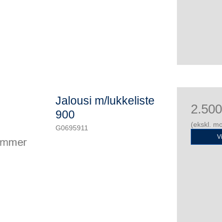
Jalousi m/lukkeliste
2.50
900
(ekskl. m
G0695911
V