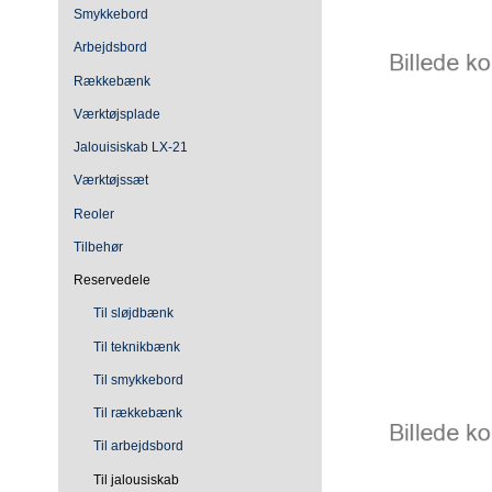
Smykkebord
Arbejdsbord
Rækkebænk
Værktøjsplade
Jalouisiskab LX-21
Værktøjssæt
Reoler
Tilbehør
Reservedele
Til sløjdbænk
Til teknikbænk
Til smykkebord
Til rækkebænk
Til arbejdsbord
Til jalousiskab