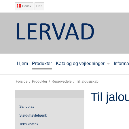
Dansk
DKK
Hjem
Produkter
Katalog og vejledninger
Informa
Forside
/
Produkter
/
Reservedele
/
Til jalousiskab
Til jal
Sandplay
Sløjd-/høvlebænk
Teknikbænk