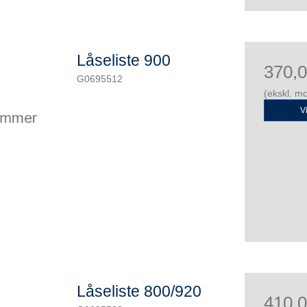
Låseliste 900
370,
G0695512
(ekskl. m
V
Låseliste 800/920
410,