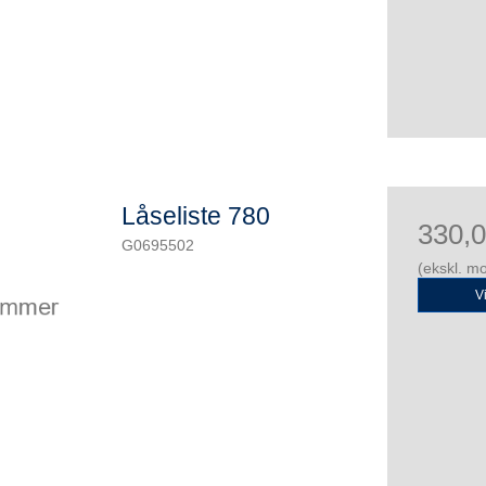
Låseliste 780
330,
G0695502
(ekskl. m
V