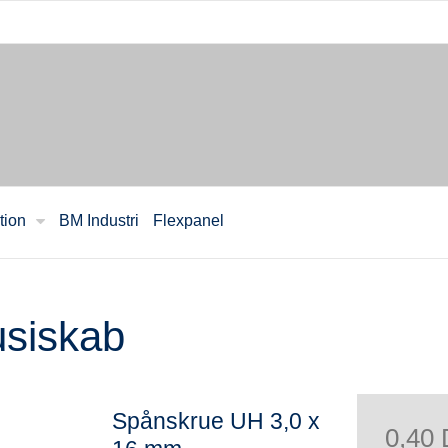
tion
BM Industri
Flexpanel
ousiskab
Spånskrue UH 3,0 x
0,40