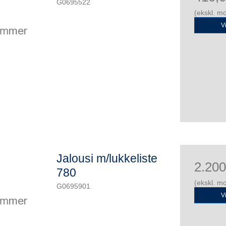
G0695522
(ekskl. m
V
Jalousi m/lukkeliste
2.20
780
(ekskl. m
G0695901
V