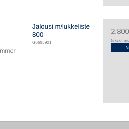
Jalousi m/lukkeliste
2.80
800
(ekskl. m
G0695921
V