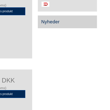
oms)
is produkt
Nyheder
0 DKK
oms)
is produkt