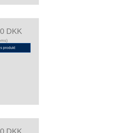
00 DKK
oms)
is produkt
00 DKK