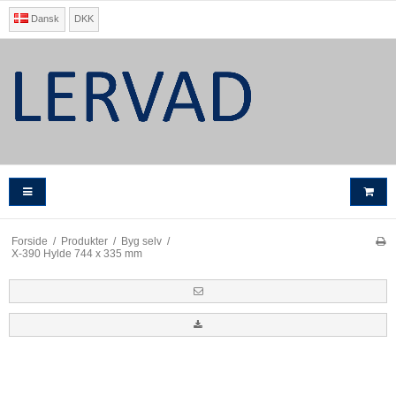
Dansk
DKK
Forside
/
Produkter
/
Byg selv
/
X-390 Hylde 744 x 335 mm