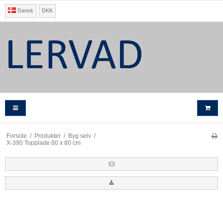
Dansk
DKK
Forside
/
Produkter
/
Byg selv
/
X-390 Topplade 80 x 80 cm