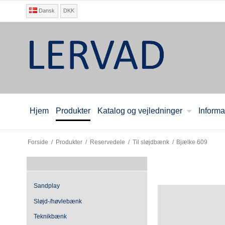
Dansk
DKK
Hjem
Produkter
Katalog og vejledninger
Informa
Forside
/
Produkter
/
Reservedele
/
Til sløjdbænk
/
Bjælke 609
Sandplay
Sløjd-/høvlebænk
Teknikbænk