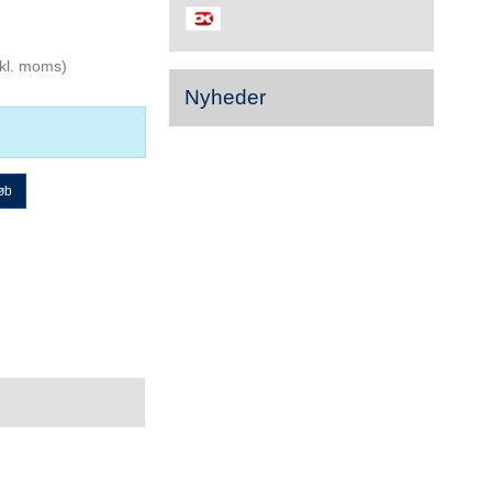
kl. moms)
Nyheder
øb