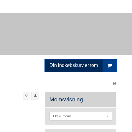
Din indkøbskurv er tom
Momsvisning